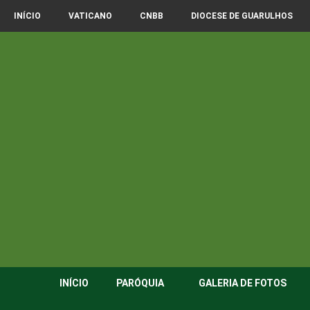
INÍCIO
VATICANO
CNBB
DIOCESE DE GUARULHOS
INÍCIO
PARÓQUIA
GALERIA DE FOTOS