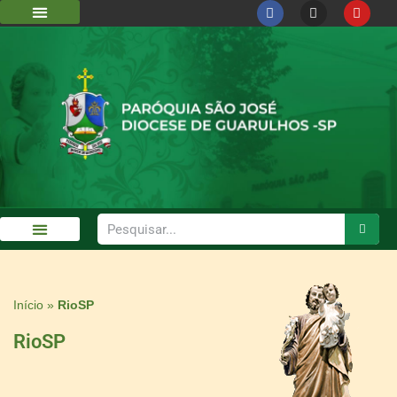
DIOCESE DE GUARULHOS
CÁRITAS DIOCESANA
GALERIA DE FOTOS
Início
»
RioSP
RioSP