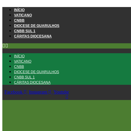
Ir
para
INÍCIO
o
VATICANO
conteúdo
CNBB
DIOCESE DE GUARULHOS
CNBB SUL 1
CÁRITAS DIOCESANA
INÍCIO
VATICANO
CNBB
DIOCESE DE GUARULHOS
CNBB SUL 1
CÁRITAS DIOCESANA
Facebook
Instagram
Youtube