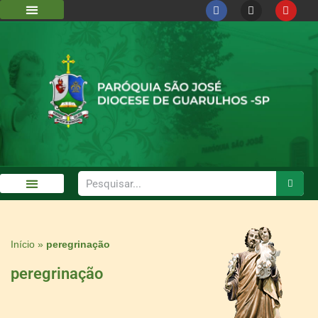
DIOCESE DE GUARULHOS
CÁRITAS DIOCESANA
GALERIA DE FOTOS
Início
»
peregrinação
peregrinação