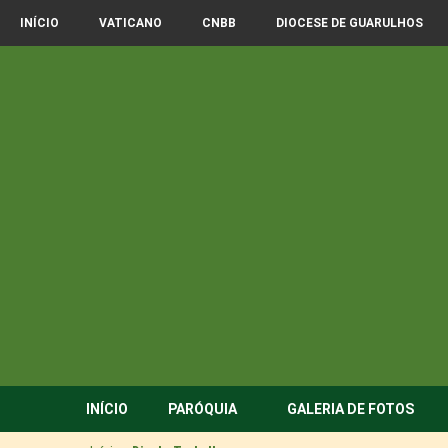
INÍCIO
VATICANO
CNBB
DIOCESE DE GUARULHOS
INÍCIO
PARÓQUIA
GALERIA DE FOTOS