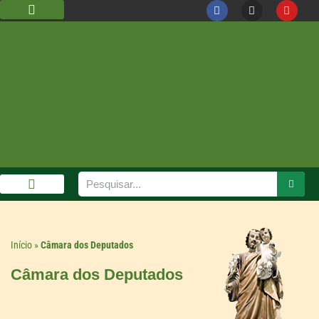
DIOCESE DE GUARULHOS
CÁRITAS DIOCESANA
GALERIA DE FOTOS
Início
»
Câmara dos Deputados
Câmara dos Deputados