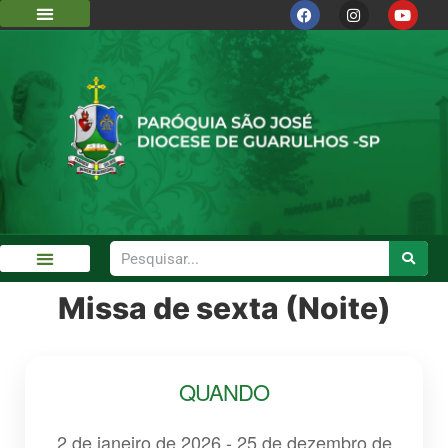
DIOCESE DE GUARULHOS
CÁRITAS DIOCESANA
Missa de sexta (Noite)
GALERIA DE FOTOS
QUANDO
2 de janeiro de 2026 - 25 de dezembro de