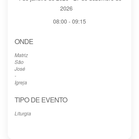
2026
08:00 - 09:15
Baixar ICS
Google Agenda
iCalendar
Office 365
Outlook Live
ONDE
Matriz
São
José
-
Igreja
TIPO DE EVENTO
Liturgia