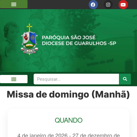
DIOCESE DE GUARULHOS
CÁRITAS DIOCESANA
Missa de domingo (Manhã)
GALERIA DE FOTOS
QUANDO
4 de janeiro de 2026 - 27 de dezembro de