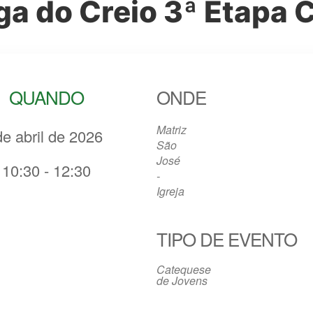
ga do Creio 3ª Etapa 
QUANDO
ONDE
Matriz
de abril de 2026
São
José
10:30 - 12:30
-
Igreja
ICS
Google Agenda
iCalendar
Office 365
Outlook Live
TIPO DE EVENTO
Catequese
de Jovens