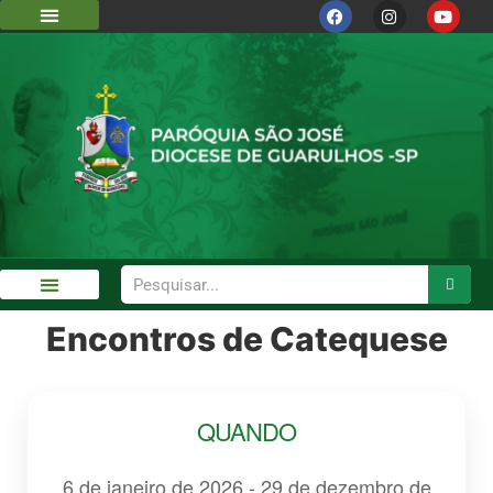
DIOCESE DE GUARULHOS
CÁRITAS DIOCESANA
Encontros de Catequese
GALERIA DE FOTOS
QUANDO
6 de janeiro de 2026 - 29 de dezembro de