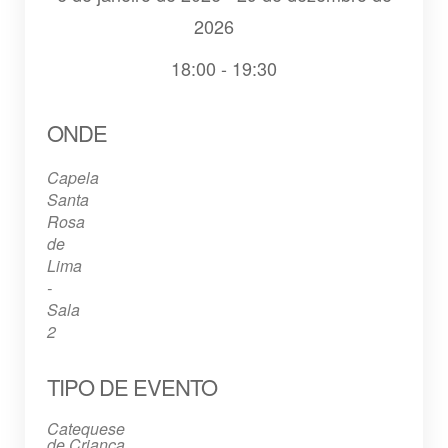
2026
18:00 - 19:30
Baixar ICS
Google Agenda
iCalendar
Office 365
Outlook Live
ONDE
Capela
Santa
Rosa
de
Lima
-
Sala
2
TIPO DE EVENTO
Catequese
de Criança