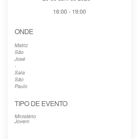
16:00 - 19:00
Baixar ICS
Google Agenda
iCalendar
Office 365
Outlook Live
ONDE
Matriz
São
José
-
Sala
São
Paulo
TIPO DE EVENTO
Ministério
Jovem