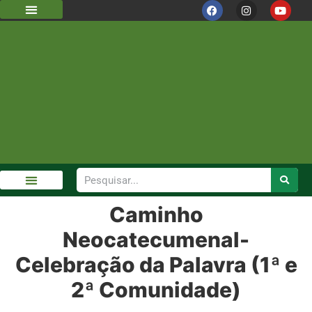
DIOCESE DE GUARULHOS
CÁRITAS DIOCESANA
Caminho
GALERIA DE FOTOS
Neocatecumenal-
Celebração da Palavra (1ª e
2ª Comunidade)