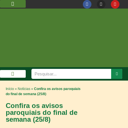
DIOCESE DE GUARULHOS
CÁRITAS DIOCESANA
GALERIA DE FOTOS
Início
»
Notícias
»
Confira os avisos paroquiais
do final de semana (25/8)
Confira os avisos
paroquiais do final de
semana (25/8)