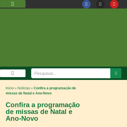
DIOCESE DE GUARULHOS
CÁRITAS DIOCESANA
GALERIA DE FOTOS
Início
»
Notícias
»
Confira a programação de
missas de Natal e Ano-Novo
Confira a programação
de missas de Natal e
Ano-Novo